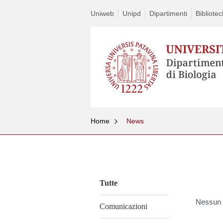
Uniweb
Unipd
Dipartimenti
Bibliote
Home
News
Vai
al
contenuto
Tutte
Nessun a
Comunicazioni