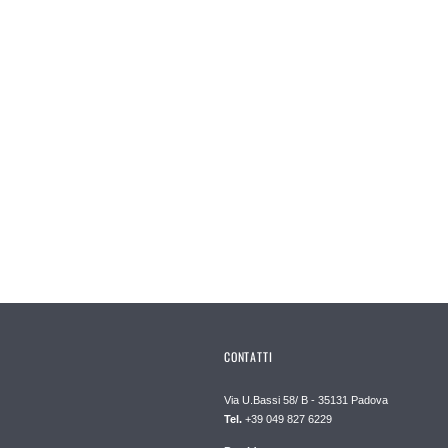
CONTATTI
Via U.Bassi 58/ B - 35131 Padova
Tel.
+39 049 827 6229