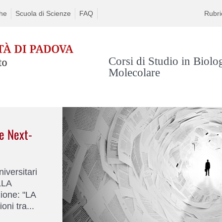
che
Scuola di Scienze
FAQ
Rubri
Corsi di Studio in Biolo
Molecolare
te Next-
iversitari
LLA
one: "LA
i tra...