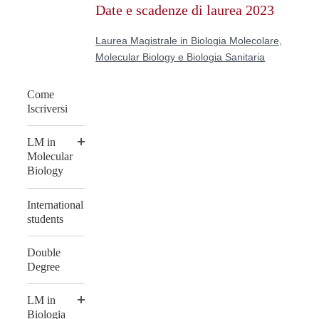
Date e scadenze di laurea 2023
content
Laurea Magistrale in Biologia Molecolare,
Molecular Biology e Biologia Sanitaria
Come
Iscriversi
LM in
Molecular
Biology
International
students
Double
Degree
LM in
Biologia