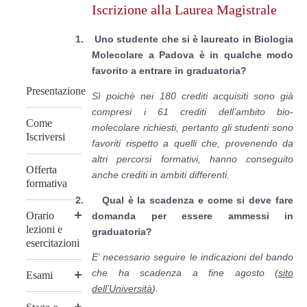
Iscrizione alla Laurea Magistrale
content
1.
Uno studente che si è laureato in Biologia
Molecolare a Padova è in qualche modo
favorito a entrare in graduatoria?
Presentazione
Sì poichè nei 180 crediti acquisiti sono già
compresi i 61 crediti dell’ambito bio-
Come
molecolare richiesti, pertanto
gli studenti sono
Iscriversi
favoriti rispetto a quelli che, provenendo da
altri percorsi formativi, hanno conseguito
Offerta
anche crediti in ambiti differenti.
formativa
2.
Qual è la scadenza e come si deve fare
Orario
domanda per essere ammessi in
lezioni e
graduatoria?
esercitazioni
E’ necessario seguire le indicazioni del bando
che ha scadenza a fine agosto (
sito
Esami
dell’Università
).